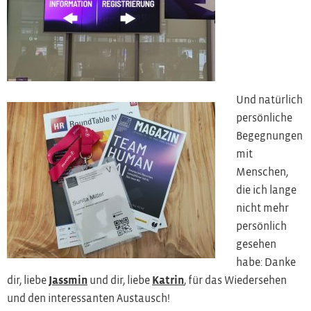
Und natürlich
persönliche
Begegnungen
mit
Menschen,
die ich lange
nicht mehr
persönlich
gesehen
habe: Danke
dir, liebe
Jassmin
und dir, liebe
Katrin
, für das Wiedersehen
und den interessanten Austausch!